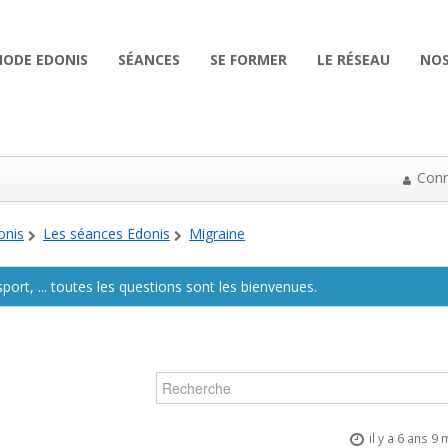
HODE EDONIS
SÉANCES
SE FORMER
LE RÉSEAU
NOS
Conn
onis
Les séances Edonis
Migraine
 sport, ... toutes les questions sont les bienvenues.
il y a 6 ans 9