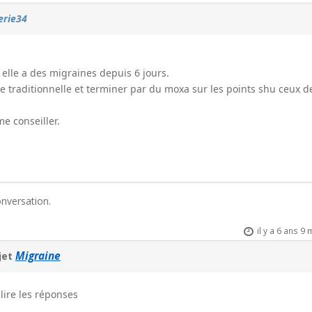
erie34
r elle a des migraines depuis 6 jours.
ce traditionnelle et terminer par du moxa sur les points shu ceux d
e conseiller.
onversation.
il y a 6 ans 9
Migraine
jet
lire les réponses