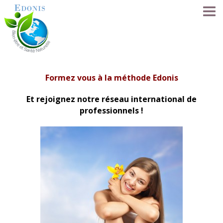
ACCUEIL
Formez vous à la méthode Edonis
LA MÉTHODE EDONIS
Et rejoignez notre réseau international de
professionnels !
SÉANCES
SE FORMER
LE RÉSEAU
NOS PRATICIENS
FORUM