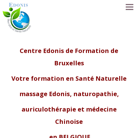
ACCUEIL
Centre Edonis de Formation de
LA MÉTHODE EDONIS
Bruxelles
SÉANCES
Votre formation en Santé Naturelle
SE FORMER
massage Edonis, naturopathie,
LE RÉSEAU
auriculothérapie et médecine
Chinoise
NOS PRATICIENS
en BELGIQUE
FORUM