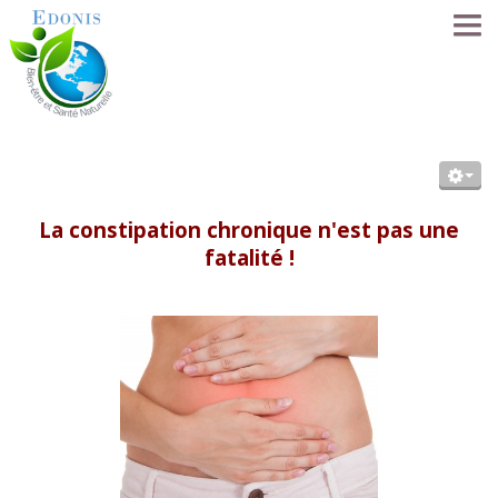
ACCUEIL
LA MÉTHODE EDONIS
La constipation chronique n'est pas une
fatalité !
SÉANCES
SE FORMER
LE RÉSEAU
NOS PRATICIENS
FORUM