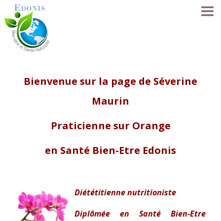
ACCUEIL
Bienvenue sur la page de Séverine
LA MÉTHODE EDONIS
Maurin
SÉANCES
Praticienne sur Orange
SE FORMER
en Santé Bien-Etre Edonis
LE RÉSEAU
Diététitienne nutritioniste
NOS PRATICIENS
Diplômée en Santé Bien-Etre
FORUM