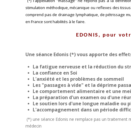
(*) l'appellation "massage" ne répond pas à la définiti
stimulation méthodique, mécanique ou reflexes des tissus
comprend pas de drainage lymphatique, de pétrissage mus
en France sont habilités à le faire.
EDONIS, pour vot
Une séance Edonis
(*)
vous apporte des effets
La fatigue nerveuse et la réduction du st
La confiance en Soi
L'anxiété et les problèmes de sommeil
Les "passages à vide" et la déprime pass
Le comportement alimentaire et une meil
La préparation d'un examen ou d'une réu
Le soutien lors d'une longue maladie ou 
L'accompagnement dans un période diffici
(*) une séance Edonis ne remplace pas un traitement méd
médecin