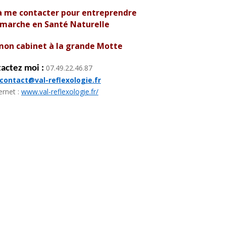
à me contacter p
our entreprendre
émarche en Santé Naturelle
mon cabinet à la grande Motte
07.49.22.46.87
actez moi :
contact@val-reflexologie.fr
ternet :
www.val-reflexologie.fr/