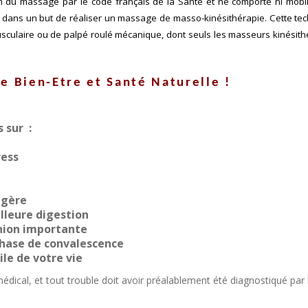
on du massage par le code français de la Santé et ne comporte ni mobili
 dans un but de réaliser un massage de masso-kinésithérapie. Cette te
culaire ou de palpé roulé mécanique, dont seuls les masseurs kinésit
re Bien-Etre et
Santé
Naturelle !
 sur :
ress
agère
leure digestion
nion importante
phase de convalescence
le de votre vie
ical, et tout trouble doit avoir préalablement été diagnostiqué par 